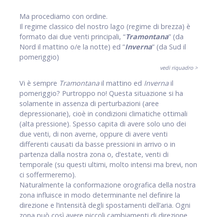
Ma procediamo con ordine.
Il regime classico del nostro lago (regime di brezza) è
formato dai due venti principali, “
Tramontana
” (da
Nord il mattino o/e la notte) ed ”
Inverna
” (da Sud il
pomeriggio)
vedi riquadro >
Vi è sempre
Tramontana
il mattino ed
Inverna
il
pomeriggio? Purtroppo no! Questa situazione si ha
solamente in assenza di perturbazioni (aree
depressionarie), cioè in condizioni climatiche ottimali
(alta pressione). Spesso capita di avere solo uno dei
due venti, di non averne, oppure di avere venti
differenti causati da basse pressioni in arrivo o in
partenza dalla nostra zona o, d’estate, venti di
temporale (su questi ultimi, molto intensi ma brevi, non
ci soffermeremo).
Naturalmente la conformazione orografica della nostra
zona influisce in modo determinante nel definire la
direzione e l’intensità degli spostamenti dell’aria. Ogni
zona può così avere piccoli cambiamenti di direzione