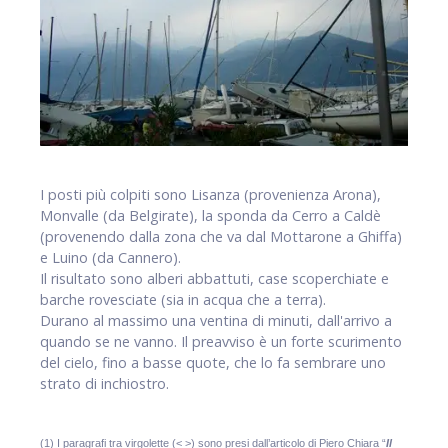
I posti più colpiti sono Lisanza (provenienza Arona),
Monvalle (da Belgirate), la sponda da Cerro a Caldè
(provenendo dalla zona che va dal Mottarone a Ghiffa)
e Luino (da Cannero).
Il risultato sono alberi abbattuti, case scoperchiate e
barche rovesciate (sia in acqua che a terra).
Durano al massimo una ventina di minuti, dall'arrivo a
quando se ne vanno. Il preavviso è un forte scurimento
del cielo, fino a basse quote, che lo fa sembrare uno
strato di inchiostro.
(1) I paragrafi tra virgolette (< >) sono presi dall’articolo di Piero Chiara “
Il