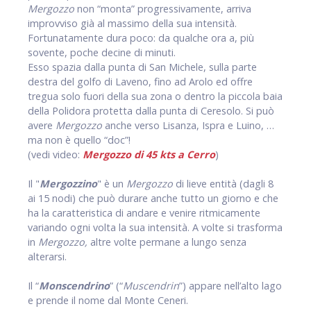
Mergozzo
non “monta” progressivamente, arriva
improvviso già al massimo della sua intensità.
Fortunatamente dura poco: da qualche ora a, più
sovente, poche decine di minuti.
Esso spazia dalla punta di San Michele, sulla parte
destra del golfo di Laveno, fino ad Arolo ed offre
tregua solo fuori della sua zona o dentro la piccola baia
della Polidora protetta dalla punta di Ceresolo. Si può
avere
Mergozzo
anche verso Lisanza, Ispra e Luino, …
ma non è quello “doc”!
(vedi video:
Mergozzo di 45 kts a Cerro
)
Il "
Mergozzino
" è un
Mergozzo
di lieve entità (dagli 8
ai 15 nodi) che può durare anche tutto un giorno e che
ha la caratteristica di andare e venire ritmicamente
variando ogni volta la sua intensità. A volte si trasforma
in
Mergozzo,
altre volte permane a lungo senza
alterarsi.
Il “
Monscendrino
” (“
Muscendrin
”) appare nell’alto lago
e prende il nome dal Monte Ceneri.