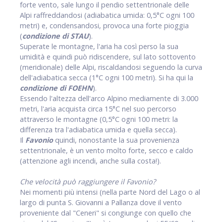
forte vento, sale lungo il pendio settentrionale delle
Alpi raffreddandosi (adiabatica umida: 0,5°C ogni 100
metri) e, condensandosi, provoca una forte pioggia
(
condizione di STAU
).
Superate le montagne, l'aria ha così perso la sua
umidità e quindi può ridiscendere, sul lato sottovento
(meridionale) delle Alpi, riscaldandosi seguendo la curva
dell'adiabatica secca (1°C ogni 100 metri). Si ha qui la
condizione di FOEHN
).
Essendo l'altezza dell'arco Alpino mediamente di 3.000
metri, l'aria acquista circa 15°C nel suo percorso
attraverso le montagne (0,5°C ogni 100 metri: la
differenza tra l'adiabatica umida e quella secca).
Il
Favonio
quindi, nonostante la sua provenienza
settentrionale, è un vento molto forte, secco e caldo
(attenzione agli incendi, anche sulla costa!).
Che velocità può raggiungere il Favonio?
Nei momenti più intensi (nella parte Nord del Lago o al
largo di punta S. Giovanni a Pallanza dove il vento
proveniente dal "Ceneri" si congiunge con quello che