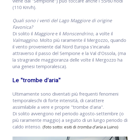
viene dal "Sempione") può toccare anche i 55/60 nodi
(110 Km/h).
Quali sono i venti del Lago Maggiore
di origine
Favonica?
Di solito il
Maggiore
e il
Monscendrino,
a volte il
Valmaggino
. Molto più raramente il Mergozzo, quando
il vento proveniente dal Nord Europa s'incanala
attraverso il passo del Sempione e la Val d'Ossola, (ma
la stragrande maggioranza delle volte il Mergozzo ha
una genesi temporalesca).
Le "trombe d'aria"
Ultimamente sono diventati più frequenti fenomeni
temporaleschi di forte intensità, di carattere
assimilabile a vere e proprie "trombe d'aria".
Di solito avvengono nel periodo agosto-settembre (o
più raramente maggio) a seguito di un lungo periodo di
caldo intenso.
(foto sotto: esiti di
tromba d'aria
a Luino)