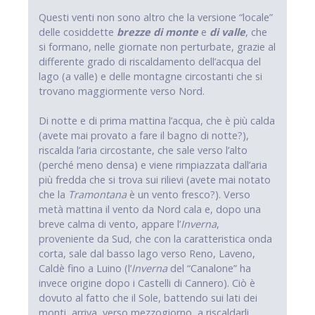
Questi venti non sono altro che la versione “locale”
delle cosiddette
brezze di monte
e
di valle
, che
si formano, nelle giornate non perturbate, grazie al
differente grado di riscaldamento dell’acqua del
lago (a valle) e delle montagne circostanti che si
trovano maggiormente verso Nord.
Di notte e di prima mattina l’acqua, che è più calda
(avete mai provato a fare il bagno di notte?),
riscalda l’aria circostante, che sale verso l’alto
(perché meno densa) e viene rimpiazzata dall’aria
più fredda che si trova sui rilievi (avete mai notato
che la
Tramontana
è un vento fresco?). Verso
metà mattina il vento da Nord cala e, dopo una
breve calma di vento, appare l’
Inverna
,
proveniente da Sud, che con la caratteristica onda
corta, sale dal basso lago verso Reno, Laveno,
Caldè fino a Luino (l’
Inverna
del “Canalone” ha
invece origine dopo i Castelli di Cannero). Ciò è
dovuto al fatto che il Sole, battendo sui lati dei
monti, arriva, verso mezzogiorno, a riscaldarli