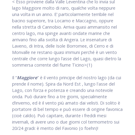
< Esso proviene dalla Valle Leventina che lo invia sul
lago Maggiore molto di raro, qualche volta neppure
una volta in un anno. E’ particolarmente terribile nel
bacino superiore, tra Locarno e Maccagno, oppure
nella stretta di Cannobio. Arriva quasi ammansito nel
centro lago, ma spinge avanti ondate marine che
arrivano fino alla svolta di Angera. Le insenature di
Laveno, di Intra, delle Isole Borromee, di Cerro e di
Monvalle ne restano quasi immuni perché è un vento
centrale che corre lungo l’asse del Lago, quasi dietro la
sommersa corrente del fiume Ticino>(1)
Il “
Maggiore
” è il vento principe del nostro lago (da cui
prende il nome). Spira da Nord Est , lungo l'asse del
Lago, con forza e potenza e creando una notevole
onda. Può durare fino a tre giorni, specialmente
d’inverno, ed è il vento più amato dai velisti. Di solito è
portatore di bel tempo e può essere di origine favonica
(cioè caldo). Può capitare, durante i freddi mesi
invernali, di avere uno o due giorni col termometro sui
20/24 gradi: è merito del Favonio (o foehn)!