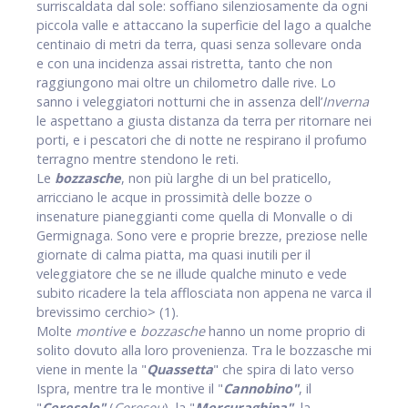
surriscaldata dal sole: soffiano silenziosamente da ogni
piccola valle e attaccano la superficie del lago a qualche
centinaio di metri da terra, quasi senza sollevare onda
e con una incidenza assai ristretta, tanto che non
raggiungono mai oltre un chilometro dalle rive. Lo
sanno i veleggiatori notturni che in assenza dell’
Inverna
le aspettano a giusta distanza da terra per ritornare nei
porti, e i pescatori che di notte ne respirano il profumo
terragno mentre stendono le reti.
Le
bozzasche
, non più larghe di un bel praticello,
arricciano le acque in prossimità delle bozze o
insenature pianeggianti come quella di Monvalle o di
Germignaga. Sono vere e proprie brezze, preziose nelle
giornate di calma piatta, ma quasi inutili per il
veleggiatore che se ne illude qualche minuto e vede
subito ricadere la tela afflosciata non appena ne varca il
brevissimo cerchio> (1).
Molte
montive
e
bozzasche
hanno un nome proprio di
solito dovuto alla loro provenienza. Tra le bozzasche mi
viene in mente la "
Quassetta
" che spira di lato verso
Ispra, mentre tra le montive il "
Cannobino"
, il
"
Ceresolo"
(
Cereseu
), la "
Mercuraghina"
, la