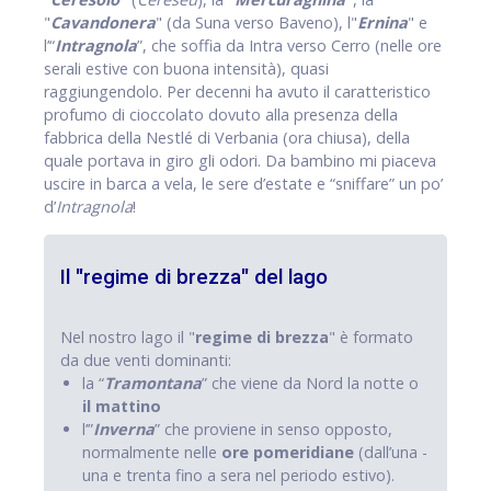
"
Cavandonera
" (da Suna verso Baveno), l"
Ernina
" e
l’“
Intragnola
”, che soffia da Intra verso Cerro (nelle ore
serali estive con buona intensità), quasi
raggiungendolo. Per decenni ha avuto il caratteristico
profumo di cioccolato dovuto alla presenza della
fabbrica della Nestlé di Verbania (ora chiusa), della
quale portava in giro gli odori. Da bambino mi piaceva
uscire in barca a vela, le sere d’estate e “sniffare” un po’
d’
Intragnola
!
Il "regime di brezza" del lago
Nel nostro lago il "
regime di brezza
" è formato
da due venti dominanti:
la “
Tramontana
” che viene da Nord la notte o
il mattino
l’”
Inverna
” che proviene in senso opposto,
normalmente nelle
ore
pomeridiane
(dall’una -
una e trenta fino a sera nel periodo estivo).