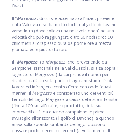
Ovest.
Il “
Marenco
”, di cui si è accennato all’inizio, proviene
dalla Valcuvia e soffia molto forte dal golfo di Laveno
verso Intra (dove solleva una notevole onda) ad una
velocità che può raggiungere oltre 50 nodi (circa 90
chilometri all’ora); esso dura da poche ore a mezza
giornata ed è piuttosto raro .
Il “
Mergozzo
” (o
Margoezz
) che, provenendo dal
Sempione, si incanala nella Val d’Ossola, si alza sopra il
laghetto di Mergozzo (da cui prende il nome) per
ricadere dall’alto sulla parte di lago antistante l’Isola
Madre ed infrangersi contro Cerro con onde “quasi
marine”. Il
Mergozzo
è considerato uno dei venti più
temibili del Lago Maggiore a causa della sua intensità
(fino a 100 km all’ora) e, soprattutto, della sua
imprevedibilità: da quando compaiono le prime
avvisaglie all’orizzonte (il golfo di Baveno), a quando
arriva sulla sponda lombarda del lago, possono
passare poche decine di secondi (a volte meno)! Il