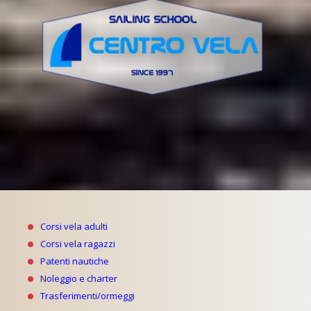
Corsi vela adulti
Corsi vela ragazzi
Patenti nautiche
Noleggio e charter
Trasferimenti/ormeggi