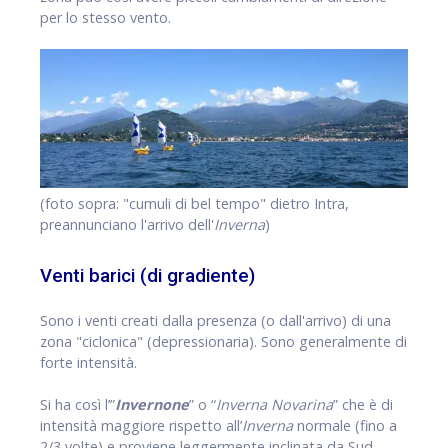
per lo stesso vento.
(foto sopra: "cumuli di bel tempo" dietro Intra,
preannunciano l'arrivo dell'
Inverna
)
Venti barici (di gradiente)
Sono i venti creati dalla presenza (o dall'arrivo) di una
zona "ciclonica" (depressionaria). Sono generalmente di
forte intensità.
Si ha così l’”
Invernone
” o “
Inverna Novarina
” che è di
intensità maggiore rispetto all’
Inverna
normale (fino a
2/3 volte) e proviene leggermente inclinata da Sud-