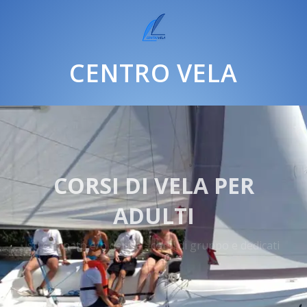
CENTRO VELA
CORSI DI VELA PER
ADULTI
su cabinato e/o deriva - corsi di gruppo e dedicati
CORSI VELA ADULTI