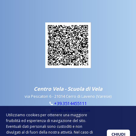
Centro Vela - Scuola di Vela
via Pescatori 6 - 21014 Cerro di Laveno (Varese)
+39.3514455111
info@centrovela.com
Utilizziamo cookies per ottenere una maggiore
P.I.
02359560121
fruibilità ed esperienza di navigazione del sito.
Eventuali dati personali sono custoditi e non
divulgati al di fuori della nostra attività. Nel caso di
CHIUDI